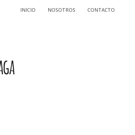
INICIO
NOSOTROS
CONTACTO
aga